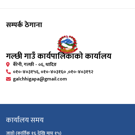
सम्पर्क ठेगाना
गल्छी गाउँ कार्यपालिकाको कार्यालय
बैरेनी, गल्छी - ०६, धादिङ
०१०-४०३१५६, ०१०-४०३१६० ,०१०-४०३१९२
galchhigapa@gmail.com
कार्यालय समय
जाडो (कार्तिक १६ देखि माघ १५)