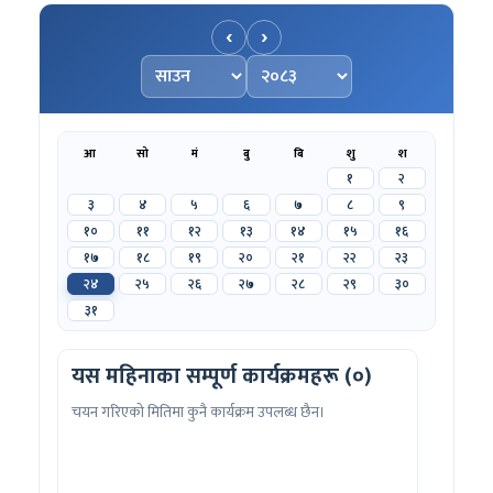
‹
›
महिना चयन गर्नुहोस्
वर्ष चयन गर्नुहोस्
आ
सो
मं
बु
बि
शु
श
१
२
३
४
५
६
७
८
९
१०
११
१२
१३
१४
१५
१६
१७
१८
१९
२०
२१
२२
२३
२४
२५
२६
२७
२८
२९
३०
३१
यस महिनाका सम्पूर्ण कार्यक्रमहरू (०)
चयन गरिएको मितिमा कुनै कार्यक्रम उपलब्ध छैन।